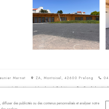
eunier Marnat
ZA, Montoisel, 42600 Pralong
04
arnat |
Mentions Légales
|
Politique De Confidential
 diffuser des publicités ou des contenus personnalisés et analyser notre
n des cookies.