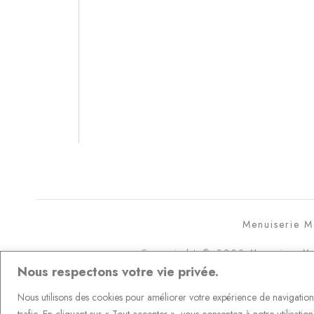
Menuiserie M
Copyright © 2023 Meunier M
Nous respectons votre vie privée.
Nous utilisons des cookies pour améliorer votre expérience de navigation,
trafic. En cliquant sur « Tout accepter », vous consentez à notre utilisatio