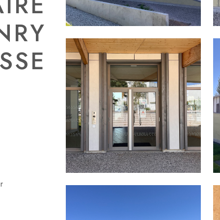
IRE
NRY
SSE
r